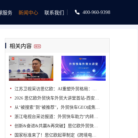
400-960-9398
球服务
新闻中心
联系我们
相关内容
NEW
江苏卫视采访思亿欧：AI重塑外贸格局：思亿欧“外贸快车”以双引擎驱动企业出海新增长
2026 思亿欧外贸快车外贸大讲堂首站-西安站圆满落幕！
从“被搜索”到“被推荐”，外贸快车GEO成焦点！【2026外经贸大讲堂（杭州站）】
浙江电视台采访报道：外贸快车助力“内转外”企业加速出海：AI技术成外贸转型新引擎
创新&奋进&共赢&再突破】思亿欧外贸快车第十二届全国渠道大会圆满闭幕！
国家标准来了！思亿欧起草制定《跨境电商独立站运营服务指南》国家标准正式发布并实施！