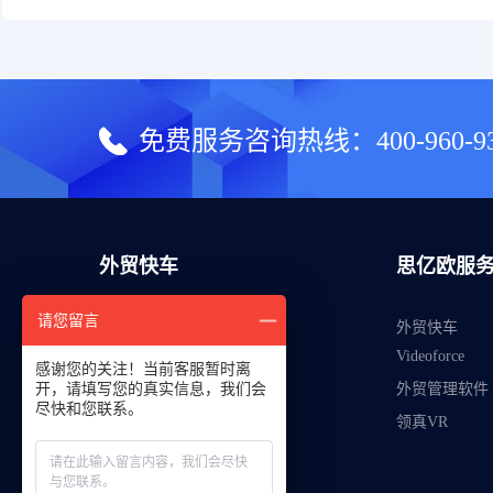
免费服务咨询热线：
400-960-9
外贸快车
思亿欧服
请您留言
外贸建站
外贸快车
Videoforce
运营管理
感谢您的关注！当前客服暂时离
开，请填写您的真实信息，我们会
外贸管理软件
智能获客
尽快和您联系。
领真VR
智能分析
产品套餐