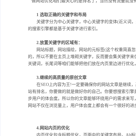
做网站优化咱们最关心的是排名了，当然没有流量就没有
1 选取正确的关键字和布局
关键字分为中心关键字，中心关键字的变体(近义词，近
的搜索引擎都是基于关键字进行索引。
2.放置关键字的区域有：
网站标题，网站描绘，网站的元标签(这个权重简直忽
的，所以不要在主页上堆砌关键字，反而要会集关键字来
关键词，长尾词等咱们能够把他们放在内页里边进行优化
3.继续的高质量的原创文章
在SEO上内容为王!一定要确保你的网站文章是继续，
站有排名，你要做的就是做好你的自己。你要想搜索引擎
步用户的体会度。所以你的文章能够环绕用户的需求来写，
网站不仅在浏览量上，用户体会度上都会有一个很好的进
4.网站内页的优化
内页优化包含标题优化，页面中的关键字布局，Alt标签，加粗，