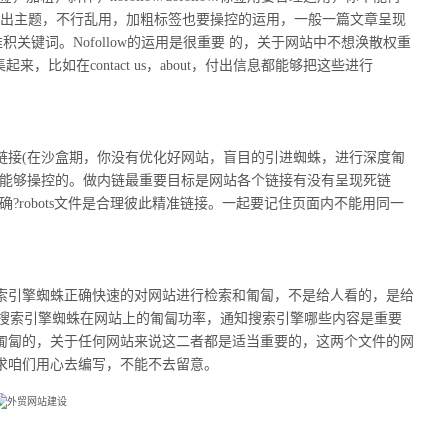
突出主题，不行乱用，加粗标签也要操控的运用，一般一篇文章呈现
积关键词。Nofollow的运用是很重要 的，关于网站中不想涣散权重
来，比如在contact us，about，付出信息都能够把这些进行
接(在沙盒期，你没有优化好网站，盲目的引进蜘蛛，进行深度匍
是能够操控的。做内链最重要目标是网站各个链接有没有呈现死链
确?robots文件是合理彼此精准链接。一起要记住页面内不能用同一
引擎蜘蛛正确快速的对网站进行检索和匍匐，不是给人看的，是给
图来进步搜索引擎蜘蛛在网站上的匍匐功率，通知搜索引擎哪些内容是重要
匍匐的，关于任何网站来说这二者都是适当重要的，这两个文件的网
求咱们用心去编写，不能不去留意。