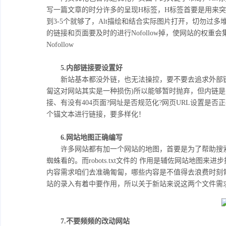
写一篇文章的时分许多的呈现H标签，H标签首要是用来
到3-5个就够了，Alt描绘和结合实际图片打开，切勿过多堆
的链接和页面要及时的进行Nofollow掉，使网站的权重会集起
Nofollow
5.内部链接要设置好
新站基本都没外链，也无法操控，要不要去追求外部链
匐这对网站其实是一种损伤)所以能够暂时抛弃，但内链
接、有没有404页面?网址是否规范化?网页URL设置是否正
个锚文本进行链接，要多样化！
6.网站地图正确编写
许多网站都有加一个网站的地图，首要是为了帮助搜索
蜘蛛看的。而robots.txt文件的 作用是辅佐网站地
内容需求咱们去准确匍匐，哪些内容是不值得去浪费时刻
站的录入有着中要作用，所以关于新站来说这两个文件需
7.不要频频的改动网站