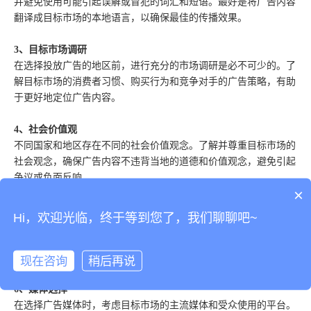
并避免使用可能引起误解或冒犯的词汇和短语。最好是将广告内容
翻译成目标市场的本地语言，以确保最佳的传播效果。
3、目标市场调研
在选择投放广告的地区前，进行充分的市场调研是必不可少的。了
解目标市场的消费者习惯、购买行为和竞争对手的广告策略，有助
于更好地定位广告内容。
4、社会价值观
不同国家和地区存在不同的社会价值观念。了解并尊重目标市场的
社会观念，确保广告内容不违背当地的道德和价值观念，避免引起
争议或负面反响。
×
5、法规合规
Hi，欢迎光临，终于等到您了，我们聊聊吧~
不同国家有不同的广告法规和法律规定。在进行广告投放前，务必
了解并遵守目标市场的相关法规，以免因法律问题而影响广告的效
果和品牌形象。
现在咨询
稍后再说
6、媒体选择
在选择广告媒体时，考虑目标市场的主流媒体和受众使用的平台。