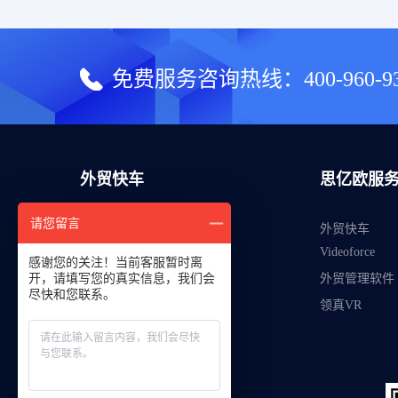
免费服务咨询热线：
400-960-9
外贸快车
思亿欧服
请您留言
外贸建站
外贸快车
Videoforce
运营管理
感谢您的关注！当前客服暂时离
开，请填写您的真实信息，我们会
外贸管理软件
智能获客
尽快和您联系。
领真VR
智能分析
产品套餐