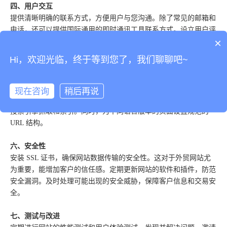
四、用户交互
提供清晰明确的联系方式，方便用户与您沟通。除了常见的邮箱和
电话，还可以提供国际通用的即时通讯工具联系方式。设立用户评
×
论和反馈区域，积极回应用户的意见和建议。对于来自不同国家的
用户反馈，要及时用相应语言进行回复和处理。
Hi，欢迎光临，终于等到您了，我们聊聊吧~
五、SEO 优化
合理使用关键词，优化页面标题、描述和元标签。研究目标市场的
现在咨询
稍后再说
热门搜索关键词，进行针对性的优化。建立清晰的网站结构，便于
搜索引擎抓取和索引。同时，为不同语言版本的页面设置规范的
URL 结构。
六、安全性
安装 SSL 证书，确保网站数据传输的安全性。这对于外贸网站尤
为重要，能增加客户的信任感。定期更新网站的软件和插件，防范
安全漏洞。及时处理可能出现的安全威胁，保障客户信息和交易安
全。
七、测试与改进